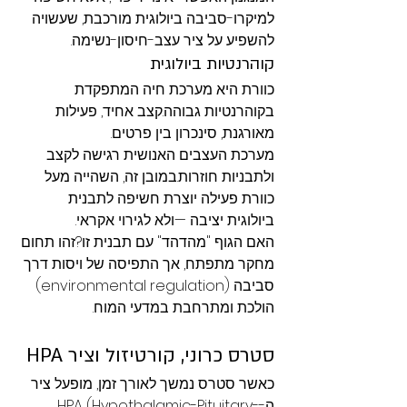
למיקרו-סביבה ביולוגית מורכבת, שעשויה 
להשפיע על ציר עצב-חיסון-נשימה.
קוהרנטיות ביולוגית
כוורת היא מערכת חיה המתפקדת 
בקוהרנטיות גבוהה.קצב אחיד, פעילות 
מאורגנת, סינכרון בין פרטים.
מערכת העצבים האנושית רגישה לקצב 
ולתבניות חוזרות.במובן זה, השהייה מעל 
כוורת פעילה יוצרת חשיפה לתבנית 
ביולוגית יציבה —ולא לגירוי אקראי.
האם הגוף "מהדהד" עם תבנית זו?זהו תחום 
מחקר מתפתח, אך התפיסה של ויסות דרך 
סביבה (environmental regulation) 
הולכת ומתרחבת במדעי המוח.
סטרס כרוני, קורטיזול וציר HPA
כאשר סטרס נמשך לאורך זמן, מופעל ציר 
ה-HPA (Hypothalamic-Pituitary-