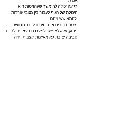
אמיתי.
רגיעה יכולה להימשך שעה.ויסות הוא 
היכולת של הגוף לעבור בין מצבי עוררות 
ולהתאושש מהם.
מיטת דבורים אינה נועדה לייצר תחושת 
ניתוק, אלא לאפשר למערכת העצבים לחוות 
סביבה יציבה, לא מאיימת, קצבית וחיה.
וזהו הבדל מהותי.
למי זה עשוי להתאים?
סטרס כרוני
עומס עצבי מתמשך
קושי בשינה
תחושת דריכות מתמדת
עומסים דלקתיים כרוניים
(יש להתאים באופן אישי ולהתחשב 
בהתוויות נגד)