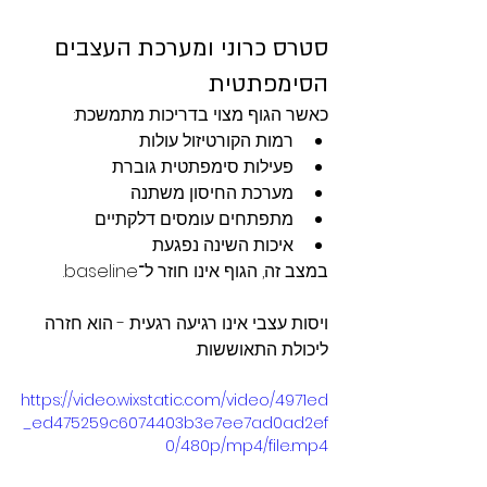
סטרס כרוני ומערכת העצבים 
הסימפתטית
כאשר הגוף מצוי בדריכות מתמשכת:
רמות הקורטיזול עולות
פעילות סימפתטית גוברת
מערכת החיסון משתנה
מתפתחים עומסים דלקתיים
איכות השינה נפגעת
במצב זה, הגוף אינו חוזר ל־baseline.
ויסות עצבי אינו רגיעה רגעית - הוא חזרה 
ליכולת התאוששות.
https://video.wixstatic.com/video/4971ed
_ed475259c6074403b3e7ee7ad0ad2ef
0/480p/mp4/file.mp4