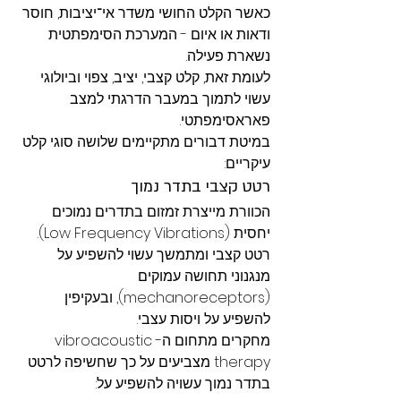
כאשר הקלט החושי משדר אי־יציבות, חוסר 
ודאות או איום - המערכת הסימפתטית 
נשארת פעילה.
לעומת זאת, קלט קצבי, יציב, צפוי וביולוגי 
עשוי לתמוך במעבר הדרגתי למצב 
פאראסימפתטי.
במיטת דבורים מתקיימים שלושה סוגי קלט 
עיקריים:
רטט קצבי בתדר נמוך
הכוורת מייצרת זמזום בתדרים נמוכים 
יחסית (Low Frequency Vibrations). 
רטט קצבי ומתמשך עשוי להשפיע על 
מנגנוני תחושה עמוקים 
(mechanoreceptors), ובעקיפין 
להשפיע על ויסות עצבי.
מחקרים מתחום ה-vibroacoustic 
therapy מצביעים על כך שחשיפה לרטט 
בתדר נמוך עשויה להשפיע על: