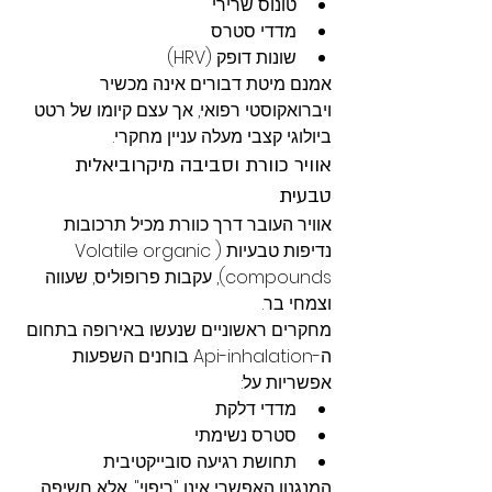
טונוס שרירי
מדדי סטרס
שונות דופק (HRV)
אמנם מיטת דבורים אינה מכשיר 
ויברואקוסטי רפואי, אך עצם קיומו של רטט 
ביולוגי קצבי מעלה עניין מחקרי.
אוויר כוורת וסביבה מיקרוביאלית 
טבעית
אוויר העובר דרך כוורת מכיל תרכובות 
נדיפות טבעיות (Volatile organic 
compounds), עקבות פרופוליס, שעווה 
וצמחי בר.
מחקרים ראשוניים שנעשו באירופה בתחום 
ה-Api-inhalation בוחנים השפעות 
אפשריות על:
מדדי דלקת
סטרס נשימתי
תחושת רגיעה סובייקטיבית
המנגנון האפשרי אינו "ריפוי", אלא חשיפה 