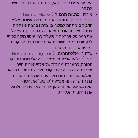
האופטימליים לריפוי תאי, הפחתת סטרס ומדיטציה
עמוקה.
מיקרו-ויברציות תרמיות (Thermal Micro-
vibrations): התנועה המתמדת של עשרות אלפי
הדבורים מתחת למיטה מייצרת ויברציה פיזיקלית
עדינה מאוד ותהודה חמימה העוברת דרך העץ אל
גוף המטופל. ויברציה זו פועלת כמו עיסוי מיקרוסקופי
לרקמות הרכות, משפרת את זרימת הדם ההיקפית
ומרפה שרירים תפוסים.
שדה ביו-אלקטרומגנטי (Bio-electromagnetic
Field): כל אורגניזם חי מייצר שדה אלקטרומגנטי קטן.
הכוורת, כמערכת מרוכזת של אלפי יצורים חיים,
מייצרת שדה ביו-אנרגטי קולקטיבי יציב וחזק. ברפואה
האלטרנטיבית ובמזרח אירופה מאמינים כי שהייה
בתוך השדה הזה מסייעת "להטעין" את השדה
האנרגטי של האדם, לאזן את מרכזי האנרגיה ולחזק
את החיוניות הכללית.