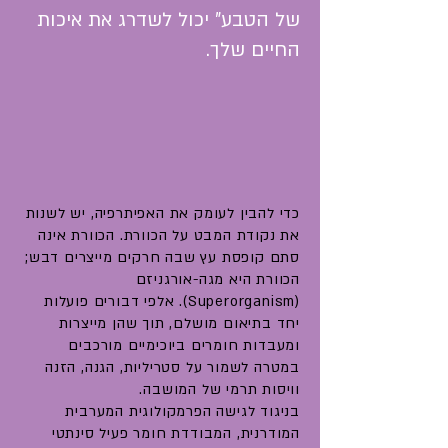
של הטבע" יכול לשדרג את איכות
החיים שלך.
כדי להבין לעומק את האפיתרפיה, יש לשנות
את נקודת המבט על הכוורת. הכוורת אינה
סתם קופסת עץ שבה חרקים מייצרים דבש;
הכוורת היא מגה-אורגניזם
(Superorganism). אלפי דבורים פועלות
יחד בתיאום מושלם, תוך שהן מייצרות
ומעבדות חומרים ביוכימיים מורכבים
במטרה לשמור על סטריליות, הגנה, הזנה
וויסות תרמי של המושבה.
בניגוד לגישה הפרמקולוגית המערבית
המודרנית, המבודדת חומר פעיל סינתטי