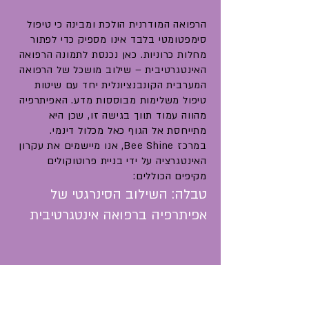
הרפואה המודרנית הולכת ומבינה כי טיפול
סימפטומטי בלבד אינו מספיק כדי לפתור
מחלות כרוניות. כאן נכנסת לתמונה הרפואה
האינטגרטיבית – שילוב מושכל של הרפואה
המערבית הקונבנציונלית יחד עם שיטות
טיפול משלימות מבוססות מדע. האפיתרפיה
מהווה עמוד תווך בגישה זו, שכן היא
מתייחסת אל הגוף כאל מכלול דינמי.
במרכז Bee Shine, אנו מיישמים את עקרון
האינטגרציה על ידי בניית פרוטוקולים
מקיפים הכוללים:
טבלה: השילוב הסינרגטי של
אפיתרפיה ברפואה אינטגרטיבית