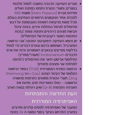
מצרים העתיקה: הדבורה נחשבה לסמל מלכותי
במצרים, ותוצרי הכוורת נתפסו כמתנת האלים.
פפירוס אברס (Ebers Papyrus) משנת 1550
לפנה"ס, אחד הטקסטים הרפואיים העתיקים בעולם,
מכיל מאות מרקחות רפואיות המבוססות על דבש
ופרופוליס לטיפול במחלות עיניים, בעיות עיכול,
חבישת פצעים כירורגיים וחניטת גופות (בזכות
התכונות האנטי-רקבוביות של הפרופוליס).
יוון ורומא העתיקה: היפוקרטס, המכונה "אבי הרפואה
המערבית", השתמש בדבש ובארס דבורים כדי לטפל
בדלקות מפרקים ובכאבים ראומטיים, וכינה את ארס
הדבורים Incitamentum (מעורר/ממריץ).
הפילוסוף אריסטו תיאר את הפרופוליס כ"תרופה
למחלות עור ופצעים פתוחים".
הרפואה הסינית המסורתית (TCM): בספר הרפואה
הקלאסי של הקיסר הצהוב (Shennong Ben Cao
Jing), תוצרי הכוורת מסווגים כתרופות מהשורה
הראשונה – כאלו המאריכות ימים, מזינות את
האנרגיה הפנימית (ה-Qi) ואינן רעילות בטווח הארוך.
העת החדשה והתפתחות
האפיתרפיה המודרנית
המעבר של האפיתרפיה לפסים קליניים ומדעיים
במערב התרחש בעיקר בסוף המאה ה-19, בזכות