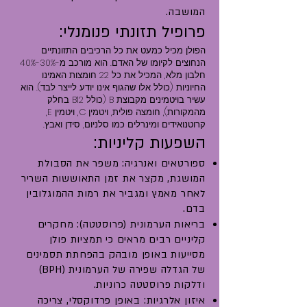
המושבה.
פרופיל תזונתי פנומנלי:
הפולן מכיל כמעט את כל הרכיבים התזונתיים
הנחוצים לקיומו של האדם. הוא מורכב מ-30%-40%
חלבון מלא, המכיל את כל 22 חומצות האמינו
החיוניות (כולל אלו שהגוף אינו יודע לייצר לבד). הוא
עשיר בויטמינים מקבוצת B (כולל B12 בחלק
מהמקורות), חומצה פולית, ויטמין C, ויטמין E,
קרוטנואידים ומינרלים כמו סלניום, סידן ואבץ.
השפעות קליניות:
ספורטאים ואנרגיה: משפר את הסבולת
המושגת, מקצר את זמן התאוששות השריר
לאחר מאמץ ומגביר את רמות ההמוגלובין
בדם.
בריאות הערמונית (פרוסטטה): מחקרים
קליניים רבים מראים כי תמציות פולן
מסייעות באופן מובהק בהפחתת תסמינים
של הגדלה שפירה של הערמונית (BPH)
ודלקות פרוסטטה כרוניות.
איזון אלרגיות: באופן פרדוקסלי, צריכה