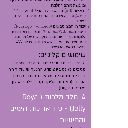
(פחות מ-18%) "שואבת" את הנוזלים מתאי החיידקים
ומייבשת אותם לחלוטין.
חומציות (pH): הדבש הוא חומצי (pH נע בין 3.2
ל-4.5), סביבה שבה רוב הפתוגנים אינם יכולים
לשרוד.
ייצור מי חמצן טבעיים (Hydrogen Peroxide):
האנזים Glucose Oxidase המצוי בדבש מפרק
גלוקוז ומייצר רמות נמוכות וקבועות של מי חמצן,
המחטאים את האזור הפגוע בצורה עדינה ללא
פגיעה בתאים הבריאים.
שימושים קליניים:
טיפול בכיבים סוכרתיים ברגליים (שאינם
מגיבים לאנטיביוטיקה), הרגעת שיעול חריף
בילדים ומבוגרים, ושיפור תפקוד מערכת
העיכול (הפחתת הליקובקטר פילורי ואיזון
פלורת המעיים).
4. חלב מלכות (Royal
Jelly) - סוד אריכות הימים
והחיוניות