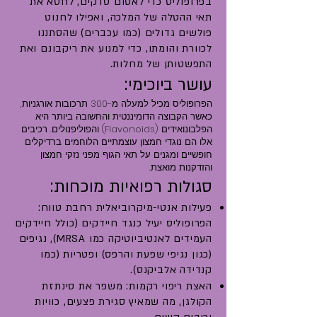
בפרופוליס כדי לאטום סדקים, לחטא את
תאי ההטלה של המלכה, ואפילו לחנוט
פולשים גדולים (כמו עכברים) שהסתננו
לכוורת והומתו, כדי למנוע את ריקבונם ואת
התפשטותן של מחלות.
עושר ביוכימי:
הפרופוליס מכיל למעלה מ-300 תרכובות אורגניות,
כאשר הקבוצה הדומיננטית והחשובה ביותר היא
הפלבונואידים (Flavonoids) והפוליפנולים. רכיבים
אלו הם נוגדי חמצון עוצמתיים הלוחמים ברדיקלים
חופשיים ומגנים על תאי הגוף מפני נזקי חמצון
והזדקנות מואצת.
סגולות רפואיות מוכחות:
פעילות אנטי-מיקרוביאלית רחבת טווח:
הפרופוליס יעיל כנגד חיידקים (כולל חיידקים
העמידים לאנטיביוטיקה כמו MRSA), נגיפים
(כגון נגיפי שפעת והרפס) ופטריות (כמו
קנדידה אלביקנס).
האצת ריפוי רקמות: משפר את סינתזת
הקולגן, מה שמאיץ סגירת פצעים, כוויות