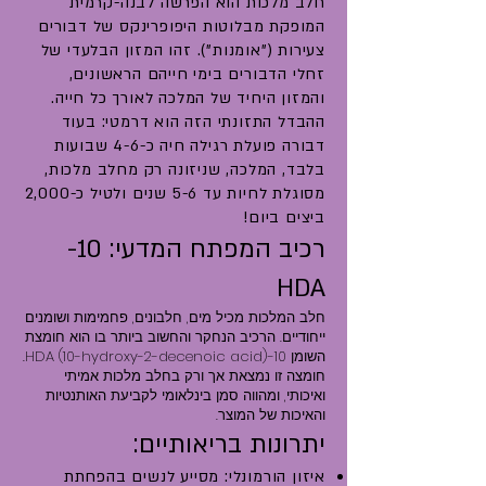
חלב מלכות הוא הפרשה לבנה-קרמית
המופקת מבלוטות היפופרינקס של דבורים
צעירות ("אומנות"). זהו המזון הבלעדי של
זחלי הדבורים בימי חייהם הראשונים,
והמזון היחיד של המלכה לאורך כל חייה.
ההבדל התזונתי הזה הוא דרמטי: בעוד
דבורה פועלת רגילה חיה כ-4-6 שבועות
בלבד, המלכה, שניזונה רק מחלב מלכות,
מסוגלת לחיות עד 5-6 שנים ולטיל כ-2,000
ביצים ביום!
רכיב המפתח המדעי: 10-
HDA
חלב המלכות מכיל מים, חלבונים, פחמימות ושומנים
ייחודיים. הרכיב הנחקר והחשוב ביותר בו הוא חומצת
השומן 10-HDA (10-hydroxy-2-decenoic acid).
חומצה זו נמצאת אך ורק בחלב מלכות אמיתי
ואיכותי, ומהווה סמן בינלאומי לקביעת האותנטיות
והאיכות של המוצר.
יתרונות בריאותיים:
איזון הורמונלי: מסייע לנשים בהפחתת