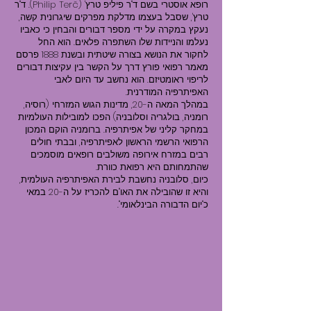
רופא אוסטרי בשם ד"ר פיליפ טרץ' (Philip Terč). ד"ר
טרץ', שסבל בעצמו מדלקת מפרקים שיגרונית קשה,
נעקץ במקרה על ידי מספר דבורים והבחין כי כאביו
נעלמו והניידות שלו השתפרה פלאים. הוא החל
לחקור את הנושא בצורה שיטתית ובשנת 1888 פרסם
מאמר רפואי פורץ דרך על הקשר בין עקיצות דבורים
לריפוי ראומטיזם. הוא נחשב עד היום לאבי
האפיתרפיה המודרנית.
במהלך המאה ה-20, מדינות הגוש המזרחי (רוסיה,
רומניה, בולגריה וסלובניה) הפכו למובילות העולמיות
במחקר קליני של אפיתרפיה. ברומניה הוקם המכון
הרפואי הרשמי הראשון לאפיתרפיה, ובבתי חולים
רבים במזרח אירופה משולבים רופאים מוסמכים
שהתמחותם היא רפואת כוורת.
כיום, סלובניה נחשבת לבירת האפיתרפיה העולמית,
והיא זו שהובילה את האו"ם להכריז על ה-20 במאי
כ"יום הדבורה הבינלאומי".