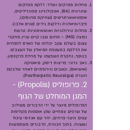
מחלות מפרקים ושלד: דלקת מפרקים
שיגרונית (RA), אנוקילוזינג ספונדיליטיס,
אוסטיאוארתריטיס (שחיקת סחוסים),
פיברומיאלגיה ודלקות גידים (טניס אלבו).
מחלות נוירולוגיות ואוטואימוניות: טרשת
נפוצה (MS) – תחום שבו קיים עניין מחקרי
עצום בעולם עקב יכולתו של הארס להפחית
את הדלקת במעטפת המיאלין של העצבים.
בנוסף, נחקרת השפעתו על מחלת פרקינסון.
כאב כרוני: פריצות דיסק, סיאטיקה
(אישיאס), וכאבים נוירופתיים לאחר שלבקת
חוגרת (Postherpetic Neuralgia).
2. פרופוליס (Propolis) -
המגן המוחלט של הגוף
הפרופוליס מיוצר על ידי הדבורים משילוב
של שרפים צמחיים שהן אוספות מקליפות
עצים וניצני פרחים, יחד עם אנזימי עיכול
ושעווה. בתוך הכוורת, הדבורים משתמשות