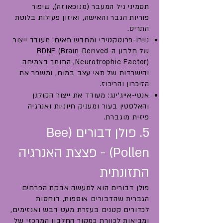
תסמיני גיל המעבר (מנופאוזה), שיפור
פוריות הגבר והאישה, ואיזון פעילות בלוטת
התריס.
נוירו-פרוטקטיבי ומחדש תאים: מעודד ייצור
של חלבון ה-BDNF (Brain-Derived
Neurotrophic Factor), התומך בצמיחה
והישרדות של תאי עצב במוח, ומשפר את
הזיכרון והריכוז.
אנטי-אייג'ינג: מעודד את ייצור הקולגן
והאלסטין בעור ומעניק חיוניות ואנרגיה
פיזית מוגברת.
5. פולן דבורים (Bee
Pollen) - פצצת האנרגיה
התזונתית
פולן דבורים הוא למעשה אבקת הפרחים
הגברית שהדבורים אוספות, דוחסות
לכדורים קטנים בעזרת מעט דבש ואנזימים,
ומביאות לכוורת כמקור החלבון המרכזי של