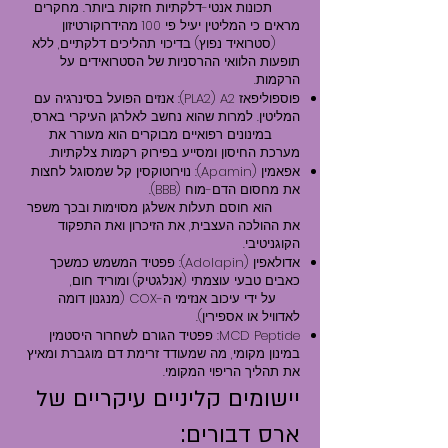
תכונות אנטי-דלקתיות חזקות ביותר. מחקרים
מראים כי המליטין יעיל פי 100 מהידרוקורטיזון
(סטרואיד נפוץ) בדיכוי תהליכים דלקתיים, ללא
תופעות הלוואי ההרסניות של הסטרואידים על
הרקמות.
פוספוליפאז A2 ‏(PLA2): אנזים הפועל בסינרגיה עם
המליטין. למרות שהוא נחשב לאלרגן העיקרי בארס,
במינונים רפואיים מבוקרים הוא מעורר את
מערכת החיסון ומסייע בפירוק רקמות צלקתיות.
אפאמין (Apamin): נוירוטוקסין קל שמסוגל לחצות
את מחסום הדם-מוח (BBB).
הוא חוסם תעלות אשלגן מסוימות ובכך משפר
את ההולכה העצבית, את הזיכרון ואת התפקוד
הקוגניטיבי.
אדולאפין (Adolapin): פפטיד המשמש כמשכך
כאבים טבעי עוצמתי (אנלגטיק) ומוריד חום,
על ידי עיכוב אנזימי ה-COX (מנגנון דומה
לאדוויל או אספירין).
MCD Peptide: פפטיד הגורם לשחרור היסטמין
במינון מקומי, מה שמעודד זרימת דם מוגברת ומאיץ
את תהליך הריפוי המקומי.
יישומים קליניים עיקריים של
ארס דבורים: