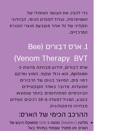
כדי להבין את העושר הטיפולי של
האפיתרפיה, נצלול למפרט הכימי, הביולוגי
והקליני של כל אחד משבעת תוצרי הכוורת
המרכזיים.
1. ארס דבורים (Bee
Venom Therapy BVT)
ארס דבורים, הידוע מבחינה מדעית כ-
Apitoxin, הוא נוזל שקוף, חמוץ ומרקם
דמוי מים, המיוצר בגופן של הדבורים
הפועלות. מדובר באחד הקוקטיילים
הביוכימיים המתוחכמים ביותר שנמצאו
בטבע, המכיל למעלה מ-18 רכיבים פעילים
מבחינה פרמקולוגית.
ההרכב הכימי של הארס:
מליטין (Melittin): מהווה כ-50% ממשקלו היבש של
הארס. זהו פפטיד עוצמתי במיוחד בעל