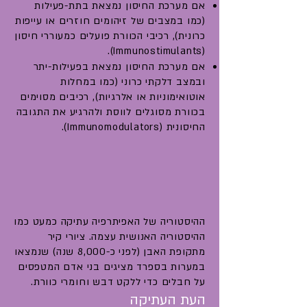
אם מערכת החיסון נמצאת בתת-פעילות
(כמו במצבים של זיהומים חוזרים או עייפות
כרונית), רכיבי הכוורת פועלים כמעוררי חיסון
(Immunostimulants).
אם מערכת החיסון נמצאת בפעילות-יתר
ובמצב דלקתי כרוני (כמו במחלות
אוטואימוניות או אלרגיות), רכיבים מסוימים
בכוורת מסוגלים לווסת ולהרגיע את התגובה
החיסונית (Immunomodulators).
ההיסטוריה של האפיתרפיה עתיקה כמעט כמו
ההיסטוריה האנושית עצמה. ציורי קיר
מתקופת האבן (לפני כ-8,000 שנה) שנמצאו
במערות בספרד מציגים בני אדם המטפסים
על חבלים כדי ללקט דבש וחומרי כוורת.
העת העתיקה