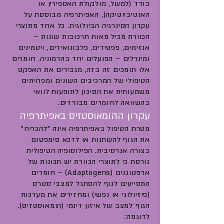
בודד (למשל, מולקולת האספירין או
האנטיביוטיקה), האפיתרפיה מבוססת על
עקרון הסינרגיה הביולוגית. כל אחד מתוצרי
הכוורת מכיל מאות תרכובות שונות –
אנזימים, פפטידים, פלבונואידים, ויטמינים
ומינרלים – הפועלים יחד בהרמוניה. חומרים
אלו תומכים זה בזה, מגבירים את האפקט
הטיפולי של המרכיבים השונים ומפחיתים
משמעותית את הסיכון לתופעות לוואי
בהשוואה לחומרים מבודדים.
עקרון ההומאוסטזיס באפיתרפיה
מטרת הטיפול באפיתרפיה אינה "להכריח"
את הגוף להשתנות או לדכא סימפטום
בצורה אגרסיבית. הפילוסופיה הטיפולית
גורסת כי לתוצרי הכוורת יש תכונות של
אדפטוגנים (Adaptogens) – חומרים
המסייעים לגוף להסתגל למצבי סטרס
(פיזיולוגי או נפשי) ומחזירים את מערכות
הגוף למצב של איזון דינמי (הומאוסטזיס).
לדוגמה: