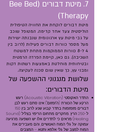
7. מיטת דבורים (Bee Bed
Therapy)
מיטת דבורים לוקחת את החוויה הטיפולית
הוליסטית צעד אחד קדימה. המטופל שוכב
על גבי מיטת עץ ארגונומית שנבנתה ישירות
מעל מספר כוורות דבורים פעילות (לרוב בין
4 ל-8 כוורות הממוקמות מתחת למשטח
השכיבה). גם כאן, קיימת הפרדה הרמטית
ובטיחותית מוחלטת באמצעות רשתות דקות
ומבני עץ, כך שאין שום סכנה לעקיצה.
שלושת מנגנוני ההשפעה של
מיטת הדבורים:
התדר האקוסטי (Acoustic Vibration): רעש
הרקע של הכוורת (ה"זמזום") אינו סתם רעש לבן.
דבורים מזמזמות בתדר קבוע שנע לרוב בין 150
ל-250 הרץ. מחקרים מתחום הריפוי בצליל (Sound
Healing) מראים כי לתדרים אלו יש השפעה מרגיעה
עמוקה על גלי המוח האנושיים, והם מעבירים את
המוח למצב של גלי אלפא ותטא – המצבים