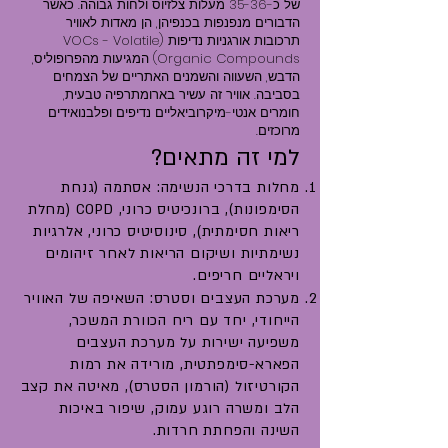
של כ-35-36 מעלות צלזיוס ולחות גבוהה. כאשר
הדבורים מנפנפות בכנפיהן, הן מאדות לאוויר
תרכובות אורגניות נדיפות (VOCs - Volatile
Organic Compounds) המגיעות מהפרופוליס,
הדבש, השעווה והשמנים האתריים של הצמחים
בסביבה. אוויר זה עשיר בארומתרפיה טבעית,
חומרים אנטי-מיקרוביאליים נדיפים ופלבנואידים
מרוכזים.
למי זה מתאים?
מחלות בדרכי הנשימה: אסתמה (גנחת
הסימפונות), ברונכיטיס כרוני, COPD (מחלת
ריאות חסימתית), סינוסיטיס כרוני, אלרגיות
נשימתיות ושיקום הריאות לאחר זיהומים
ויראליים חריפים.
מערכת העצבים וסטרס: השאיפה של האוויר
הייחודי, יחד עם ריח הכוורת המשכר,
משפיעה ישירות על מערכת העצבים
הפארא-סימפתטית, מורידה את רמות
הקורטיזול (הורמון הסטרס), מאיטה את קצב
הלב ומשרה רוגע עמוק, שיפור באיכות
השינה והפחתת חרדות.