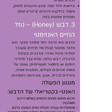
וכיבים קשים.
בריאות חלל הפה: מונע היווצרות פלאק,
מטפל בדלקות חניכיים (ג'ינג'יביטיס)
ומפחית אפטות בפה.
3. דבש (Honey) – נוזל
החיים האנזימטי
הדבש הוא הרבה יותר מסוכר טבעי. הוא
מיוצר מנקטר (צוף) של פרחים שעובר
תהליכי עיכול ואידוי מורכבים בקיבת
הדבורה. דבש גולמי, שלא עבר תהליכי
חימום או פיסטור תעשייתיים, שומר על
מאות אנזימים פעילים, חומצות אמינו,
מינרלים (ברזל, אבץ, מגנזיום) וויטמינים.
מנגנון הפעולה
האנטי-בקטריאלי של הדבש:
הדבש מחטא פצעים וזיהומים בשלוש דרכים
משולבות:
אוסמולריות גבוהה: תכולת המים הנמוכה בדבש