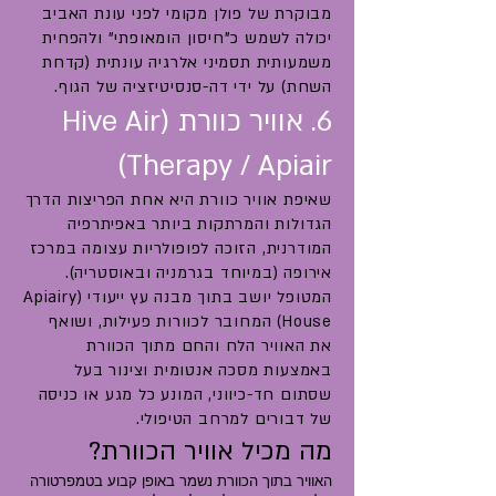
מבוקרת של פולן מקומי לפני עונת האביב
יכולה לשמש כ"חיסון הומאופתי" ולהפחית
משמעותית תסמיני אלרגיה עונתית (קדחת
השחת) על ידי דה-סנסיטיזציה של הגוף.
6. אוויר כוורת (Hive Air
Therapy / Apiair)
שאיפת אוויר כוורת היא אחת הפריצות הדרך
הגדולות והמרתקות ביותר באפיתרפיה
המודרנית, הזוכה לפופולריות עצומה במרכז
אירופה (במיוחד בגרמניה ובאוסטריה).
המטופל יושב בתוך מבנה עץ ייעודי (Apiairy
House) המחובר לכוורות פעילות, ושואף
את האוויר הלח והחם מתוך הכוורת
באמצעות מסכה אנטומית וצינור בעל
שסתום חד-כיווני, המונע כל מגע או כניסה
של דבורים למרחב הטיפולי.
מה מכיל אוויר הכוורת?
האוויר בתוך הכוורת נשמר באופן קבוע בטמפרטורה