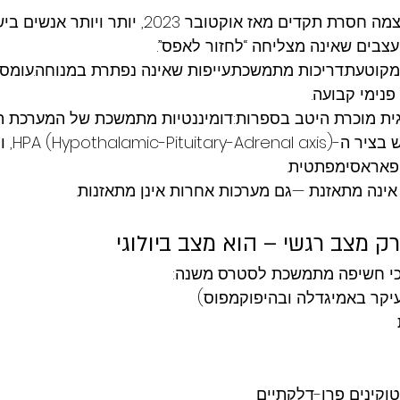
בשנים האחרונות, ובעוצמה חסרת תקדים מאז אוקטובר 2023, יותר ויו
צבים שאינה מצליחה “לחזור לאפס”.
מקוטעת.דריכות מתמשכת.עייפות שאינה נפתרת במנוחה.עומס ח
נימי קבועה.
וגית מוכרת היטב בספרות:דומיננטיות מתמשכת של המערכת ה
עלייה בקורט
פאראסימפתטית.
ינה מתאזנת —גם מערכות אחרות אינן מתאזנות.
רק מצב רגשי – הוא מצב ביולוגי
כי חשיפה מתמשכת לסטרס משנה:
עיקר באמיגדלה ובהיפוקמפוס)
טוקינים פרו-דלקתיים