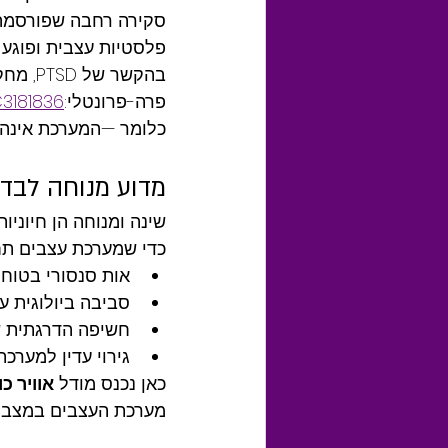
סקירה רחבה שפורסמה
פלסטיות עצבית ופוגע בי
בהקשר 
פרה-פרונטלי:
3181836/
כלומר —המערכת אינה “
מדוע מנוחה לבד
שינה ומנוחה הן חיוניות, אך
כדי שמערכת עצבים תחזו
אות סנסורי בטוח
סביבה ביולוגית ע
חשיפה הדרגתית ש
גירוי עדין למער
כאן נכנס מודל 
אוויר כו
מערכת העצבים במצבי 