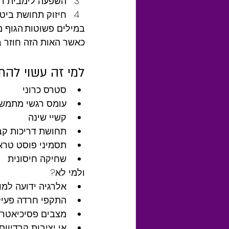
השפעה לימבית דר
חיזוק תחושת ביט
במילים פשוטות:הגוף מ
כאשר האות הזה חוזר 
למי זה עשוי להת
סטרס כרוני
עומס רגשי מתמש
קשיי שינה
תחושת דריכות קב
תסמיני פוסט טרא
שחיקה חיסונית
ולמי לא?
אלרגיה ידועה למוצ
התקפי חרדה פעילי
מצבים פסיכיאטרי
אי יציבות קרדיווס