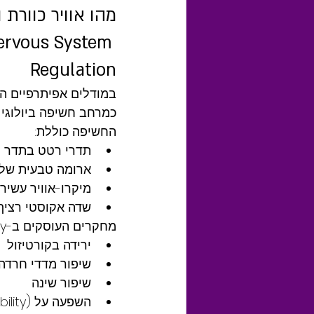
ervous System 
Regulation
במודלים אפיתרפיים הנ
כמרחב חשיפה ביולוגי 
החשיפה כוללת:
תדרי רטט בתדר נמוך (ncy Vibrations
ארומה טבעית של פ
מיקרו-אוויר עשיר
שדה אקוסטי רציף, 
מחקרים העוסקים ב-vibroacoustic therapy מצביעים על השפעה אפשרית של תדרים נמוכים על:
ירידה בקורטיזול
שיפור מדדי חרדה
שיפור שינה
השפעה על HRV (Heart Rate Variability)