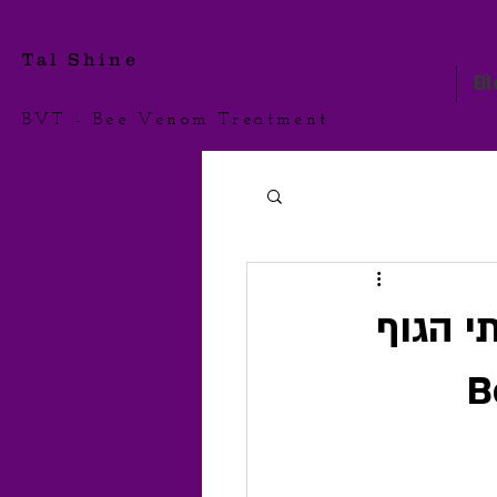
Tal Shine
Bl
BVT - Bee Venom Treatment
 הגוף