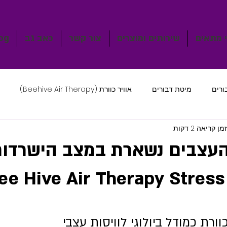
 מתאים
שירותים ומוצרים
צור קשר
כאב גב
og
ורים
מיטת דבורים
אוויר כוורת (Beehive Air Therapy)
זמן קריאה 2 דקות
עצבים נשארת במצב הישרדותי
B
רת כמודל ביולוגי לוויסות עצבי