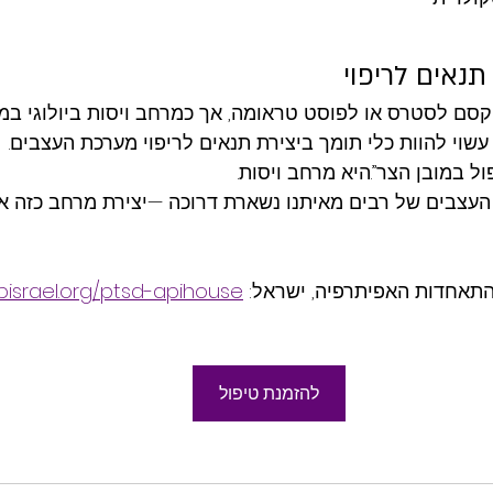
תנאים לריפוי
ן קסם לסטרס או לפוסט טראומה, אך כמרחב ויסות ביולוגי במ
עשוי להוות כלי תומך ביצירת תנאים לריפוי מערכת העצבים.
ול במובן הצר”.היא מרחב ויסות.
עצבים של רבים מאיתנו נשארת דרוכה —יצירת מרחב כזה אי
תאחדות האפיתרפיה, ישראל: 
pisrael.org/ptsd-apihouse/
להזמנת טיפול