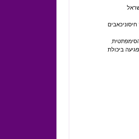
תר אנשים בישראל 
יסוני.כאבים 
סימפתטית, 
יזול, שיבוש בציר ה-HPA (Hypothalamic-Pituitary-Adrenal axis), ופגיעה ביכולת 