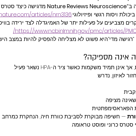
 ב־
Nature Reviews Neuroscience
 מדגישה כיצד סטרס 
כולת ויסות רגשי ופיזיולוגי:
nature.com/articles/nrn3136
של PTSD, מחקרים מצביעים על פעילות יתר של האמיגדלה לצד ירידה בוויס
https://www.ncbi.nlm.nih.gov/pmc/articles/PMC
רגישה מדי”.היא פשוט לא מצליחה להפסיק להיות במצב הישר
ה אינה מספיקה?
 אינן תמיד משקמות כאשר ציר ה-HPA נשאר פעיל.
ר לאיזון, נדרש:
קבית
אינה מציפה
כת הפאראסימפתטית
ורת
 — חשיפה מבוקרת לסביבת כוורת חיה, הנחקרת כמרחב תו
סטרס כרוני ופוסט טראומה.