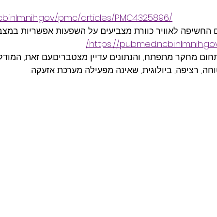
cbi.nlm.nih.gov/pmc/articles/PMC4325896/
 החשיפה לאוויר כוורת מצביעים על השפעות אפשריות במצבי
https://pubmed.ncbi.nlm.nih.go
חום מחקר מתפתח, והנתונים עדיין מצטברים.עם זאת, המודל ה
חה, רציפה, ביולוגית, שאינה מפעילה מערכת אזעקה.