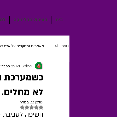
בית
הטיפול בקליניקה
למי
All Posts
מאמרים ומחקרים על ארס דב
Tal Shine
22 בפבר׳
כשמערכת ה
לא מחלים. ee Hive Air Therapy Stress
עודכן:
22 במרץ
דירוג של NaN מתוך 5 כוכבים
חשיפה לסביבת כוו