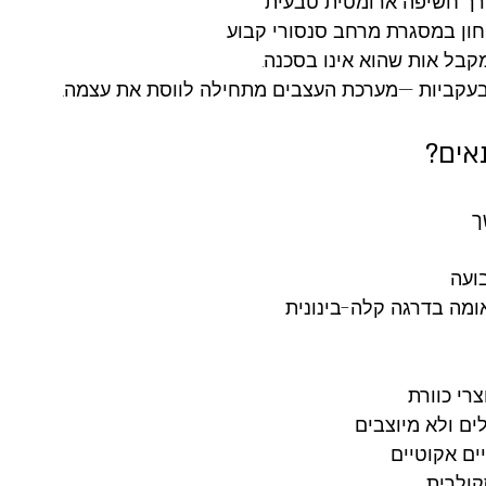
ך חשיפה ארומטית טבעית
חון במסגרת מרחב סנסורי קבוע
קבל אות שהוא אינו בסכנה.
בעקביות —מערכת העצבים מתחילה לווסת את עצמה.
אים?
ך
ועה
ומה בדרגה קלה-בינונית
רי כוורת
ם ולא מיוצבים
ים אקוטיים
קולרית